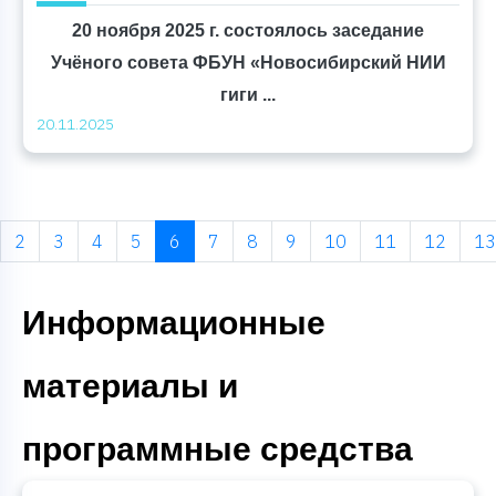
20 ноября 2025 г. состоялось заседание
Учёного совета ФБУН «Новосибирский НИИ
гиги ...
20.11.2025
us
2
3
4
5
6
7
8
9
10
11
12
13
Информационные
материалы и
программные средства