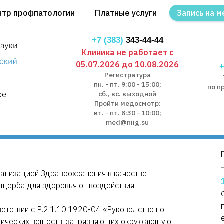
нтр профпатологии
Платные услуги
Запись на м
+7 (383)
343-44-44
Клиника не работает с
05.07.2026 до 10.08.2026
+
Регистратура
пн. - пт. 9:00 - 15:00;
по п
сб., вс. выходной
Пройти медосмотр:
вт. - пт. 8:30 - 10:00;
med@niig.su
анизацией Здравоохранения в качестве
ущерба для здоровья от воздействия
етствии с Р.2.1.10.1920-04 «Руководство по
имических веществ, загрязняющих окружающую