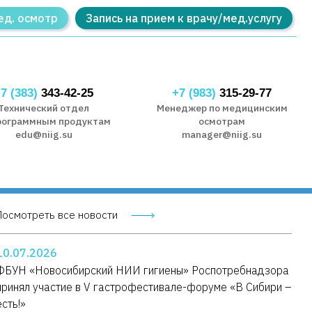
ед. осмотр
Запись на прием к врачу/мед.услугу
7 (383)
343-42-25
+7 (983)
315-29-77
Технический отдел
Менеджер по медицинским
рограммным продуктам
осмотрам
edu@niig.su
manager@niig.su
Посмотреть все новости
10.07.2026
ФБУН «Новосибирский НИИ гигиены» Роспотребнадзора
принял участие в V гастрофестивале-форуме «В Сибири –
есть!»