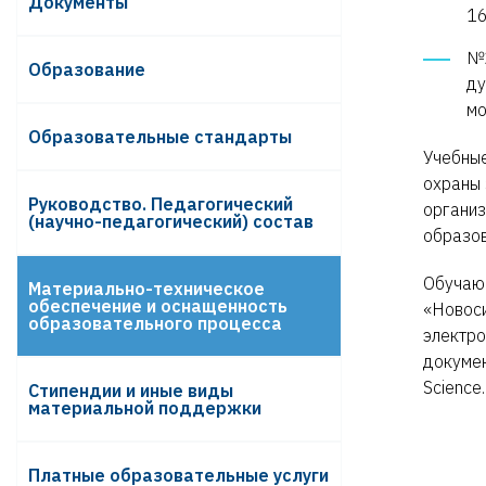
Документы
16
№2
Образование
ду
мо
Образовательные стандарты
Учебные
охраны 
Руководство. Педагогический
организ
(научно-педагогический) состав
образов
Обучающ
Материально-техническое
обеспечение и оснащенность
«Новоси
образовательного процесса
электро
докумен
Science.
Стипендии и иные виды
материальной поддержки
Платные образовательные услуги