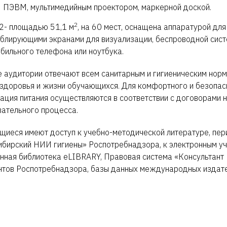
 ПЭВМ, мультимедийным проектором, маркерной доской.
2
- площадью 51,1 м
, на 60 мест, оснащена аппаратурой дл
блирующими экранами для визуализации, беспроводной сист
бильного телефона или ноутбука.
 аудитории отвечают всем санитарным и гигиеническим нор
здоровья и жизни обучающихся. Для комфортного и безопас
ация питания осуществляются в соответствии с договорами н
ательного процесса.
иеся имеют доступ к учебно-методической литературе, пе
бирский НИИ гигиены» Роспотребнадзора, к электронным уче
нная библиотека eLIBRARY, Правовая система «Консультант 
тов Роспотребнадзора, базы данных международных издательс