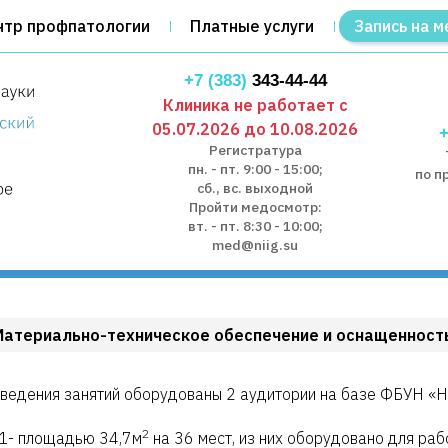
нтр профпатологии
Платные услуги
Запись на м
+7 (383)
343-44-44
Клиника не работает с
05.07.2026 до 10.08.2026
+
Регистратура
пн. - пт. 9:00 - 15:00;
по п
сб., вс. выходной
Пройти медосмотр:
вт. - пт. 8:30 - 10:00;
med@niig.su
Материально-техническое обеспечение и оснащенност
ведения занятий оборудованы 2 аудитории на базе ФБУН «
2
- площадью 34,7м
на 36 мест, из них оборудовано для раб