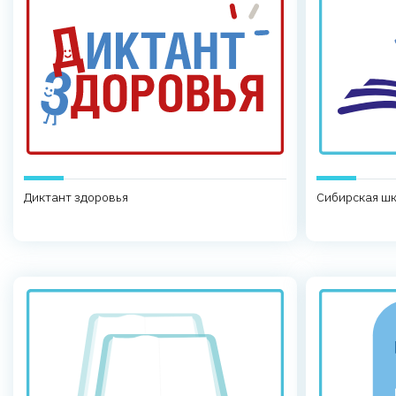
Диктант здоровья
Сибирская шк