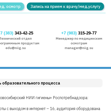
ед. осмотр
Запись на прием к врачу/мед.услугу
7 (383)
343-42-25
+7 (983)
315-29-77
Технический отдел
Менеджер по медицинским
рограммным продуктам
осмотрам
edu@niig.su
manager@niig.su
ь образовательного процесса
Новосибирский НИИ гигиены» Роспотребнадзора:
оты с выходом в интернет – 16, аудитория оборудована