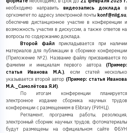
формате
необходимо, в срок до
21 февраля 2025 г.
необходимо направить
видеозапись доклада
в
оргкомитет по адресу электронной почты
konf@niig.su
,
обеспечив дистанционное участие в конференции и
возможность участия в дискуссии, а также ответов на
вопросы по содержанию доклада.
Второй файл
прикладывается при наличии
материалов для публикации в сборнике конференции
(Приложение №2). Название файлу присваивается по
фамилии и инициалам первого автора
(Пример:
статья Иванова М.А.)
, если статей несколько
указывается второй автор
(Пример: статья Иванова
М.А._Самолётова Я.И)
.
По итогам конференции планируется
электронное издание сборника научных трудов
конференции с размещением в Elibrary (РИНЦ).
Регламент, программа работы, резолюция,
электронный сборник научных трудов, фотоматериалы
будут размещены на официальном сайте ФБУН