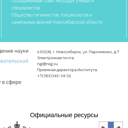
Объединенный совет молодых ученых и
специалистов
Общество гигиенистов, токсикологов и
санитарных врачей Новосибирской области
630108, г. Новосибирск, ул. Пархоменко, д.7
Электронная почта:
ngi@niig.su
Приемная директора Института:
+7(383)343-34-01
Официальные ресурсы