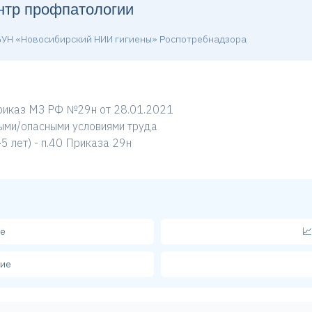
нтр профпатологии
БУН «Новосибирский НИИ гигиены» Роспотребнадзора
риказ МЗ РФ №29н от 28.01.2021
ыми/опасными условиями труда
5 лет) - п.40 Приказа 29н
ые

кие