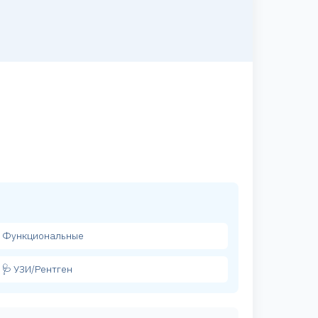
 Функциональные
🩺 УЗИ/Рентген