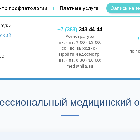
нтр профпатологии
Платные услуги
Запись на м
+7 (383)
343-44-44
Регистратура
+
пн. - пт. 9:00 - 15:00;
сб., вс. выходной
по п
Пройти медосмотр:
вт. - пт. 8:30 - 10:00;
med@niig.su
ессиональный медицинский о