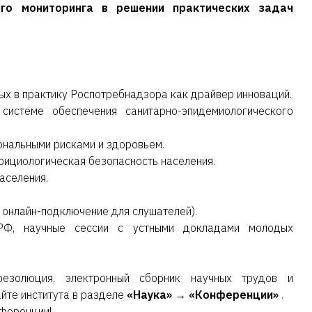
ого мониторинга в решении практических задач
ых в практику Роспотребнадзора как драйвер инноваций.
системе обеспечения санитарно-эпидемиологического
ональными рисками и здоровьем.
рициологическая безопасность населения.
аселения.
+ онлайн-подключение для слушателей).
РФ, научные сессии с устными докладами молодых
 резолюция, электронный сборник научных трудов и
те института в разделе
«Наука» → «Конференции»
.
нференции!