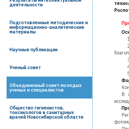
Результаты интеллектуальной
техно
деятельности
Роспо
Подготовленные методические и
Пр
информационно-аналитические
материалы
Ос
Научные публикации
благоп
Ученый совет
Фо
Объединенный совет молодых
Кон
ученых и специалистов
В 
исслед
Общество гигиенистов,
Пр
токсикологов и санитарных
Ре
врачей Новосибирской области
фотома
При