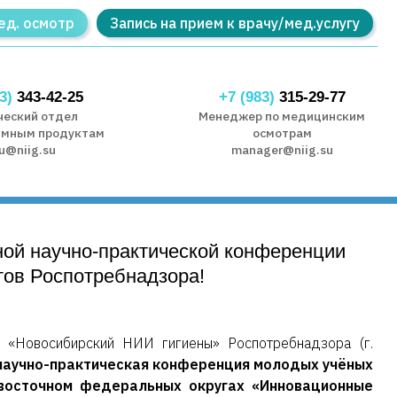
ед. осмотр
Запись на прием к врачу/мед.услугу
3)
343-42-25
+7 (983)
315-29-77
ческий отдел
Менеджер по медицинским
ммным продуктам
осмотрам
u@niig.su
manager@niig.su
ной научно-практической конференции
тов Роспотребнадзора!
 «Новосибирский НИИ гигиены» Роспотребнадзора (г.
научно-практическая конференция молодых учёных
восточном федеральных округах «Инновационные