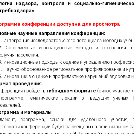
логии надзора, контроля и социально-гигиеническ
требнадзора»
ограмма конференции доступна для просмотра
новные научные направления конференции:
1. Интеграция исследовательского потенциала молодых учён
2. Современные инновационные методы и технологии в 
олучия населения.
3. Инновационные подходы к оценке и управлению професси
4. Научно-обоснованное региональное профилирование и нут
5. Инновации в оценке и профилактике нарушений здоровья н
рмат проведения
ференция пройдёт в
гибридном формате
(очное участие 
программе: тематические лекции от ведущих учёных 
ователей.
ограмма и материалы
гламент, программа, ссылки для удалённого участия,
териалы конференции будут размещены на официальном сай
глашаем всех участников и гостей! До скорой встречи на ко