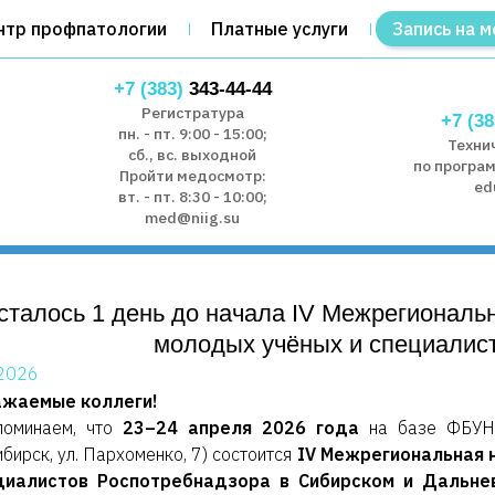
нтр профпатологии
Платные услуги
Запись на м
+7 (383)
343-44-44
Регистратура
+7 (38
пн. - пт. 9:00 - 15:00;
Техни
сб., вс. выходной
по програ
Пройти медосмотр:
ed
вт. - пт. 8:30 - 10:00;
med@niig.su
сталось 1 день до начала IV Межрегиональ
молодых учёных и специалис
.2026
ажаемые коллеги!
поминаем, что
23–24 апреля 2026 года
на базе ФБУН
бирск, ул. Пархоменко, 7) состоится
IV Межрегиональная 
циалистов Роспотребнадзора в Сибирском и Дальне