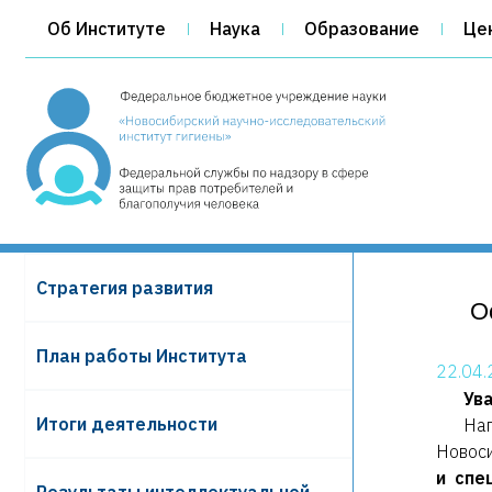
Об Институте
Наука
Образование
Це
Cтратегия развития
О
План работы Института
22.04
Ув
Итоги деятельности
На
Новоси
и спе